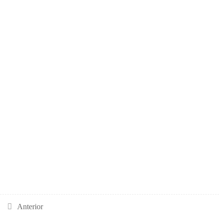
¿Ahora que?
Anterior