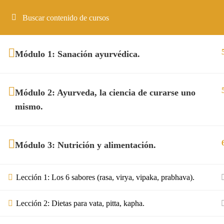
Tienes alguna pregunta?
(52) 99 99 49 52 20
contacto@conayurmexico.
Módulo 1: Sanación ayurvédica.
¿Estás listo para comenzar tu c
Módulo 2: Ayurveda, la ciencia de curarse uno
mismo.
Contacto
contacto@conayurmexico.com
Módulo 3: Nutrición y alimentación.
Redes Sociales
Facebook-f
Instagram
Lección 1: Los 6 sabores (rasa, virya, vipaka, prabhava).
Lección 2: Dietas para vata, pitta, kapha.