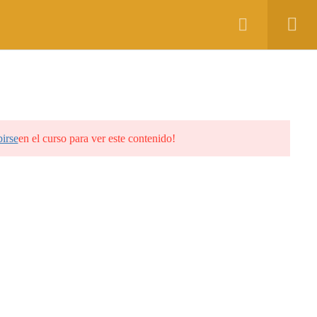
Educación
Contacto
Inicia Sesión
birse
en el curso para ver este contenido!